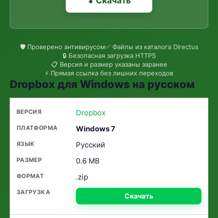
⬇ Скачать
🛡 Проверено антивирусом
✅ Файлы из каталога Directus
🔒 Безопасная загрузка HTTPS
📋 Версия и размер указаны заранее
⚡ Прямая ссылка без лишних переходов
Dropbox для Windows на русском
Dropbox
Windows 7
Русский
0.6 MB
.zip
Скачать