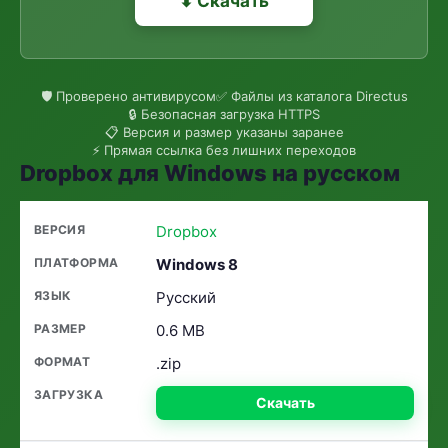
⬇ Скачать
🛡 Проверено антивирусом
✅ Файлы из каталога Directus
🔒 Безопасная загрузка HTTPS
📋 Версия и размер указаны заранее
⚡ Прямая ссылка без лишних переходов
Dropbox для Windows на русском
Dropbox
Windows 8
Русский
0.6 MB
.zip
Скачать